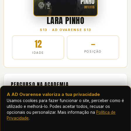
LARA PINHO
S13 · AD OVARENSE S13
12
—
POSIÇÃO
IDADE
PERCURSO NA ACADEMIA
A AD Ovarense valoriza a tua privacidade
2025/26
Infantis B (mista)
Usamos cookies para fazer funcionar o site, perceber como é
nº 13
Defesa
utilizado e melhorá-lo. Podes aceitar todos, recusar os
11
jogos oficiais
1
⚽
opcionais ou personalizar. Mais informação na
Política de
Privacidade
.
2024/25
Benjamins (mista)
nº 13
Defesa
55
jogos oficiais
3
⚽
2
🅰