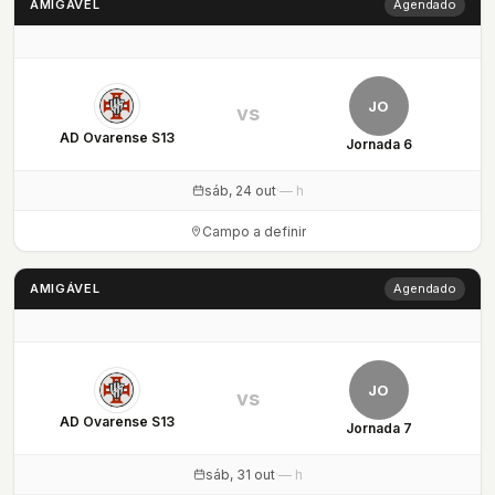
AMIGÁVEL
Agendado
JO
vs
AD Ovarense S13
Jornada 6
sáb, 24 out
·
— h
Campo a definir
AMIGÁVEL
Agendado
JO
vs
AD Ovarense S13
Jornada 7
sáb, 31 out
·
— h