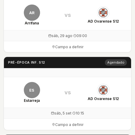
AR
vs
AD Ovarense S12
Arrifana
sáb, 29 ago
·
09:00
Campo a definir
PRÉ-ÉPOCA INF. S12
Agendado
ES
vs
AD Ovarense S12
Estarreja
sáb, 5 set
·
10:15
Campo a definir