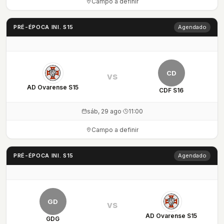
Campo a definir
PRÉ-ÉPOCA INI. S15
Agendado
CD
vs
AD Ovarense S15
CDF S16
sáb, 29 ago
·
11:00
Campo a definir
PRÉ-ÉPOCA INI. S15
Agendado
GD
vs
AD Ovarense S15
GDG