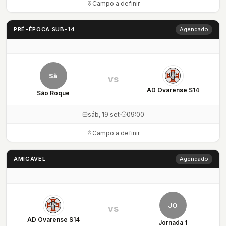
Campo a definir
PRÉ-ÉPOCA SUB-14
Agendado
Sã
vs
AD Ovarense S14
São Roque
sáb, 19 set
·
09:00
Campo a definir
AMIGÁVEL
Agendado
JO
vs
AD Ovarense S14
Jornada 1