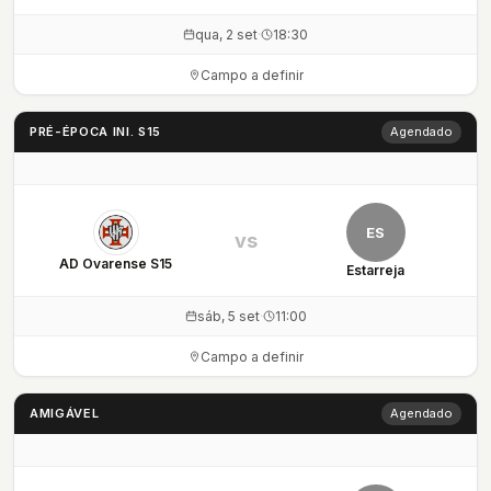
qua, 2 set
·
18:30
Campo a definir
PRÉ-ÉPOCA INI. S15
Agendado
ES
vs
AD Ovarense S15
Estarreja
sáb, 5 set
·
11:00
Campo a definir
AMIGÁVEL
Agendado