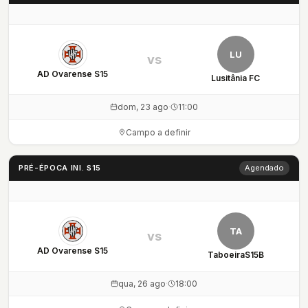
LU
vs
AD Ovarense S15
Lusitânia FC
dom, 23 ago
·
11:00
Campo a definir
PRÉ-ÉPOCA INI. S15
Agendado
TA
vs
AD Ovarense S15
TaboeiraS15B
qua, 26 ago
·
18:00