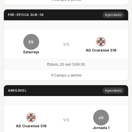
PRÉ-ÉPOCA SUB-16
Agendado
ES
vs
AD Ovarense S16
Estarreja
dom, 20 set
·
09:30
Campo a definir
AMIGÁVEL
Agendado
JO
vs
AD Ovarense S16
Jornada 1