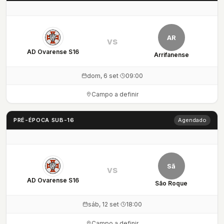
AR
vs
AD Ovarense S16
Arrifanense
dom, 6 set
·
09:00
Campo a definir
PRÉ-ÉPOCA SUB-16
Agendado
Sã
vs
AD Ovarense S16
São Roque
sáb, 12 set
·
18:00
Campo a definir