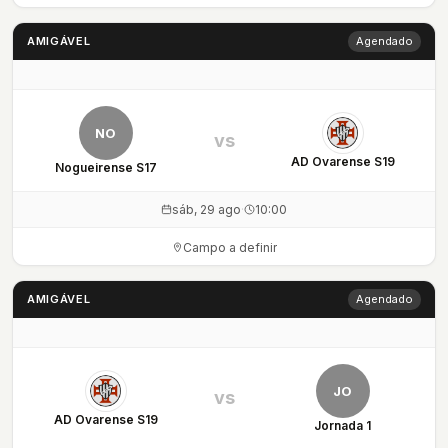
AMIGÁVEL
Agendado
NO
vs
AD Ovarense S19
Nogueirense S17
sáb, 29 ago
·
10:00
Campo a definir
AMIGÁVEL
Agendado
JO
vs
AD Ovarense S19
Jornada 1