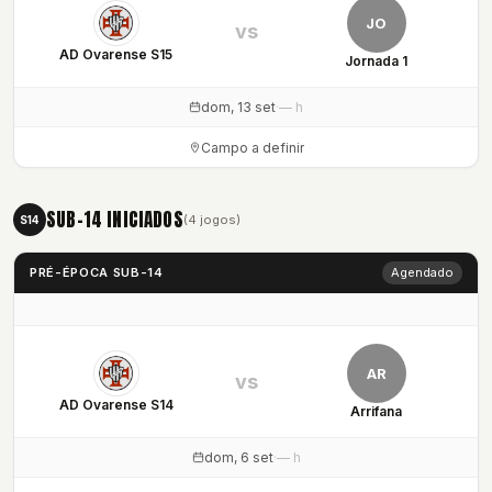
JO
vs
AD Ovarense S15
Jornada 1
dom, 13 set
·
— h
Campo a definir
SUB-14 INICIADOS
(4 jogos)
S14
PRÉ-ÉPOCA SUB-14
Agendado
AR
vs
AD Ovarense S14
Arrifana
dom, 6 set
·
— h