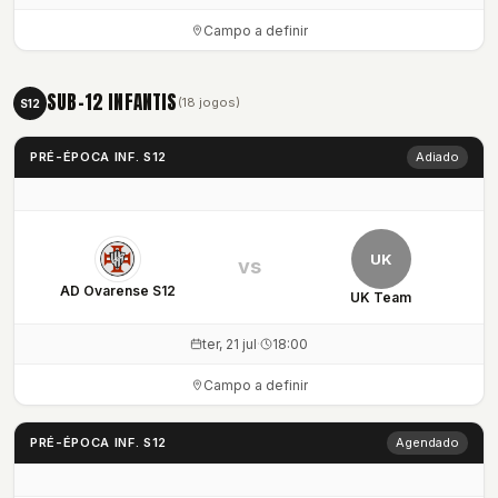
Campo a definir
SUB-12 INFANTIS
(18 jogos)
S12
PRÉ-ÉPOCA INF. S12
Adiado
UK
vs
AD Ovarense S12
UK Team
ter, 21 jul
·
18:00
Campo a definir
PRÉ-ÉPOCA INF. S12
Agendado