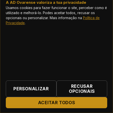
A AD Ovarense valoriza a tua privacidade
AD Ovarense S12
Jornada 3
Usamos cookies para fazer funcionar o site, perceber como é
utilizado e melhorá-lo. Podes aceitar todos, recusar os
sáb, 3 out
·
— h
opcionais ou personalizar. Mais informação na
Política de
Privacidade
.
Campo a definir
AMIGÁVEL
Agendado
JO
vs
AD Ovarense S12
Jornada 4
sáb, 10 out
·
— h
RECUSAR
PERSONALIZAR
Campo a definir
OPCIONAIS
ACEITAR TODOS
AMIGÁVEL
Agendado