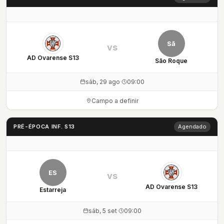
Sã
vs
AD Ovarense S13
São Roque
sáb, 29 ago
·
09:00
Campo a definir
PRÉ-ÉPOCA INF. S13
Agendado
ES
vs
AD Ovarense S13
Estarreja
sáb, 5 set
·
09:00