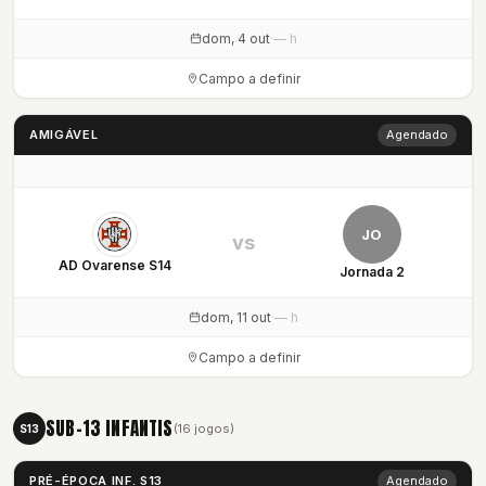
dom, 4 out
·
— h
Campo a definir
AMIGÁVEL
Agendado
JO
vs
AD Ovarense S14
Jornada 2
dom, 11 out
·
— h
Campo a definir
SUB-13 INFANTIS
(16 jogos)
S13
PRÉ-ÉPOCA INF. S13
Agendado