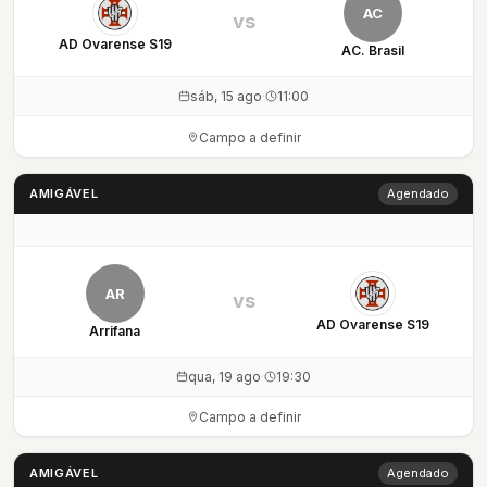
AC
vs
AD Ovarense S19
AC. Brasil
sáb, 15 ago
·
11:00
Campo a definir
AMIGÁVEL
Agendado
AR
vs
AD Ovarense S19
Arrifana
qua, 19 ago
·
19:30
Campo a definir
AMIGÁVEL
Agendado