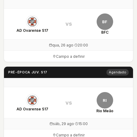
BF
vs
AD Ovarense S17
BFC
qua, 26 ago
·
20:00
Campo a definir
PRÉ-ÉPOCA JUV. S17
Agendado
RI
vs
AD Ovarense S17
Rio Meão
sáb, 29 ago
·
15:00
Campo a definir