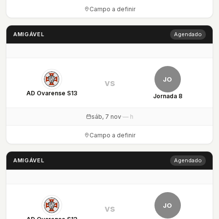
Campo a definir
AMIGÁVEL
Agendado
JO
vs
AD Ovarense S13
Jornada 8
sáb, 7 nov
·
— h
Campo a definir
AMIGÁVEL
Agendado
JO
vs