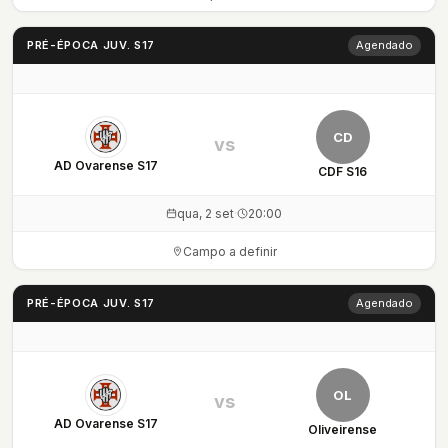
PRÉ-ÉPOCA JUV. S17
Agendado
CD
vs
AD Ovarense S17
CDF S16
qua, 2 set
·
20:00
Campo a definir
PRÉ-ÉPOCA JUV. S17
Agendado
OL
vs
AD Ovarense S17
Oliveirense