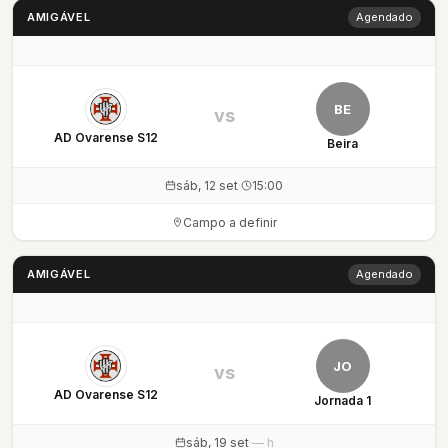
AMIGÁVEL
Agendado
BE
vs
AD Ovarense S12
Beira
sáb, 12 set
·
15:00
Campo a definir
AMIGÁVEL
Agendado
JO
vs
AD Ovarense S12
Jornada 1
sáb, 19 set
·
— h