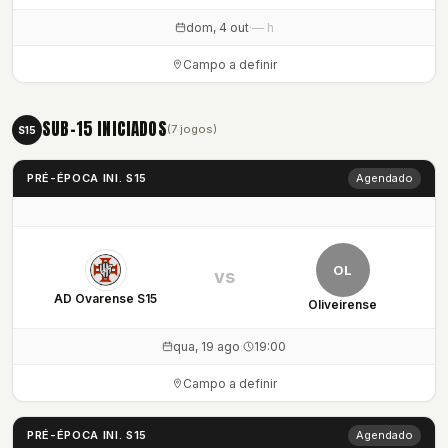
dom, 4 out
·
— h
Campo a definir
SUB-15 INICIADOS
(7 jogos)
S15
PRÉ-ÉPOCA INI. S15
Agendado
OL
vs
AD Ovarense S15
Oliveirense
qua, 19 ago
·
19:00
Campo a definir
PRÉ-ÉPOCA INI. S15
Agendado