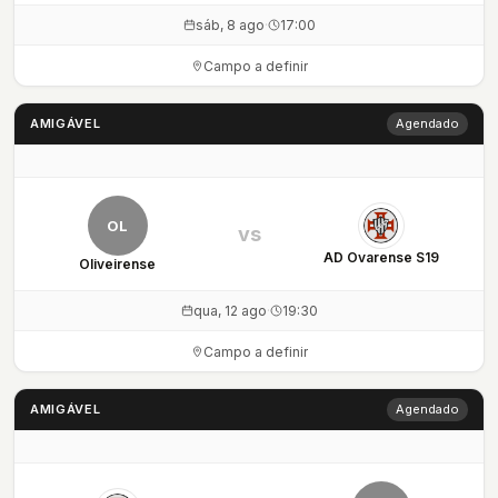
sáb, 8 ago
·
17:00
Campo a definir
AMIGÁVEL
Agendado
OL
vs
AD Ovarense S19
Oliveirense
qua, 12 ago
·
19:30
Campo a definir
AMIGÁVEL
Agendado