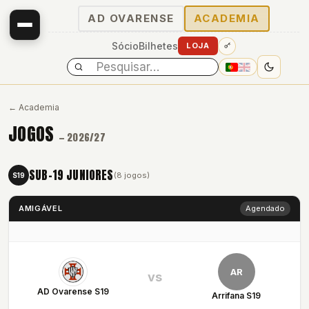
AD OVARENSE
ACADEMIA
Sócio
Bilhetes
LOJA
← Academia
JOGOS
— 2026/27
SUB-19 JUNIORES
(8 jogos)
S19
AMIGÁVEL
Agendado
AR
vs
AD Ovarense S19
Arrifana S19