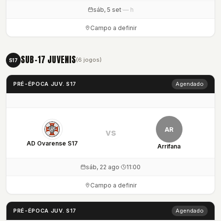
sáb, 5 set
·
— h
Campo a definir
SUB-17 JUVENIS
(6 jogos)
S17
PRÉ-ÉPOCA JUV. S17
Agendado
AR
vs
AD Ovarense S17
Arrifana
sáb, 22 ago
·
11:00
Campo a definir
PRÉ-ÉPOCA JUV. S17
Agendado