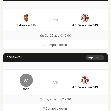
vs
Estarreja S19
AD Ovarense S19
sáb, 22 ago
·
10:00
Campo a definir
AMIGÁVEL
Agendado
AA
vs
AD Ovarense S19
AAA
qua, 26 ago
·
19:30
Campo a definir