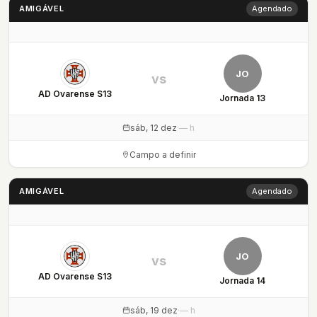
AMIGÁVEL
Agendado
JO
vs
AD Ovarense S13
Jornada 13
sáb, 12 dez
·
— h
Campo a definir
AMIGÁVEL
Agendado
JO
vs
AD Ovarense S13
Jornada 14
sáb, 19 dez
·
— h