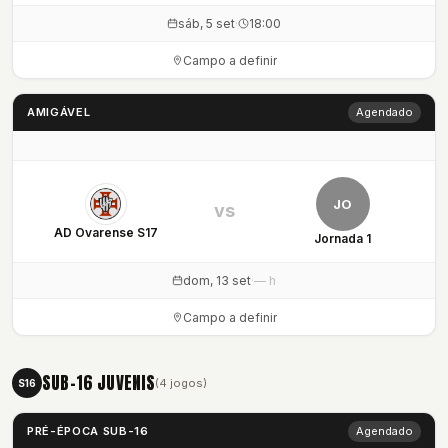
sáb, 5 set
·
18:00
Campo a definir
AMIGÁVEL
Agendado
JO
vs
AD Ovarense S17
Jornada 1
dom, 13 set
·
— h
Campo a definir
SUB-16 JUVENIS
(4 jogos)
S16
PRÉ-ÉPOCA SUB-16
Agendado