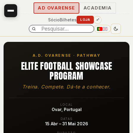
AD OVARENSE
ACADEMIA
Sócio
Bilhetes
LOJA
A.D. OVARENSE · PATHWAY
ELITE FOOTBALL SHOWCASE
PROGRAM
Treina. Compete. Dá-te a conhecer.
E
LOCAL
Ovar, Portugal
DATAS
15 Abr – 31 Mai 2026