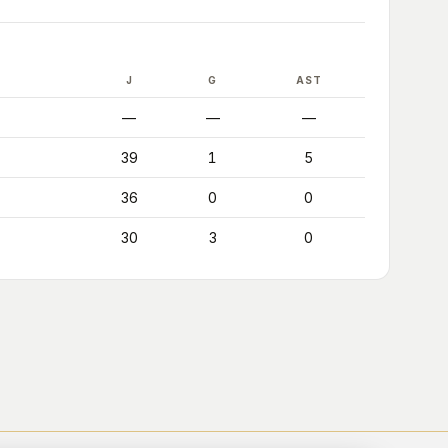
J
G
AST
—
—
—
39
1
5
36
0
0
30
3
0