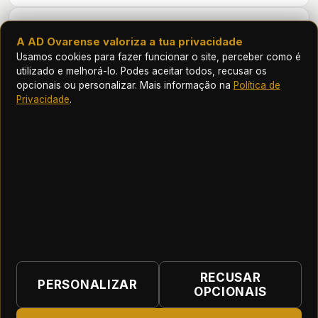
HISTÓRICO
A AD Ovarense valoriza a tua privacidade
Usamos cookies para fazer funcionar o site, perceber como é
Futebol
utilizado e melhorá-lo. Podes aceitar todos, recusar os
opcionais ou personalizar. Mais informação na
Política de
ÉPOCA
EQUIPA
J
G
AST
Privacidade
.
2026/27
Ovarense
—
—
—
ASSOCIAÇÃO DESPORTIVA OVARENSE
RECUSAR
PERSONALIZAR
OPCIONAIS
Início
|
Contactos
|
Termos e Condições
|
Política de Privacidade
|
Preferências de cookies