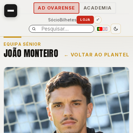
AD OVARENSE
ACADEMIA
Sócio
Bilhetes
LOJA
EQUIPA SÉNIOR
JOÃO MONTEIRO
← VOLTAR AO PLANTEL
E