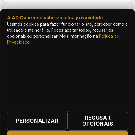
HISTÓRICO
A AD Ovarense valoriza a tua privacidade
Usamos cookies para fazer funcionar o site, perceber como é
Futebol
utilizado e melhorá-lo. Podes aceitar todos, recusar os
opcionais ou personalizar. Mais informação na
Política de
ÉPOCA
EQUIPA
J
G
AST
Privacidade
.
2026/27
Ovarense
—
—
—
ASSOCIAÇÃO DESPORTIVA OVARENSE
RECUSAR
PERSONALIZAR
OPCIONAIS
Início
|
Contactos
|
Termos e Condições
|
Política de Privacidade
|
Preferências de cookies